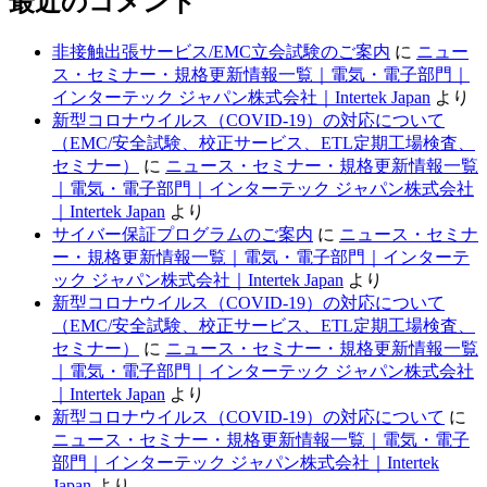
最近のコメント
非接触出張サービス/EMC立会試験のご案内
に
ニュー
ス・セミナー・規格更新情報一覧｜電気・電子部門｜
インターテック ジャパン株式会社｜Intertek Japan
より
新型コロナウイルス（COVID-19）の対応について
（EMC/安全試験、校正サービス、ETL定期工場検査、
セミナー）
に
ニュース・セミナー・規格更新情報一覧
｜電気・電子部門｜インターテック ジャパン株式会社
｜Intertek Japan
より
サイバー保証プログラムのご案内
に
ニュース・セミナ
ー・規格更新情報一覧｜電気・電子部門｜インターテ
ック ジャパン株式会社｜Intertek Japan
より
新型コロナウイルス（COVID-19）の対応について
（EMC/安全試験、校正サービス、ETL定期工場検査、
セミナー）
に
ニュース・セミナー・規格更新情報一覧
｜電気・電子部門｜インターテック ジャパン株式会社
｜Intertek Japan
より
新型コロナウイルス（COVID-19）の対応について
に
ニュース・セミナー・規格更新情報一覧｜電気・電子
部門｜インターテック ジャパン株式会社｜Intertek
Japan
より