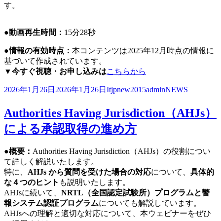
す。
●動画再生時間：
15分28秒
●情報の有効時点：
本コンテンツは2025年12月時点の情報に
基づいて作成されています。
▼今すぐ視聴・お申し込みは
こちらから
投
作
カ
2026年1月26日
2026年1月26日
Itjpnew2015admin
NEWS
稿
成
テ
日:
者
ゴ
Authorities Having Jurisdiction（AHJs）
リ
による承認取得の進め方
ー
●概要：
Authorities Having Jurisdiction（AHJs）の役割につい
て詳しく解説いたします。
特に、
AHJs から質問を受けた場合の対応
について、
具体的
な４つのヒント
も説明いたします。
AHJsに続いて、
NRTL（全国認定試験所）プログラムと警
報システム認証プログラム
についても解説しています。
AHJsへの理解と適切な対応について、本ウェビナーをぜひ