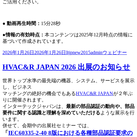
ご活用ください。
● 動画再生時間：
15分28秒
●情報の有効時点：
本コンテンツは2025年12月時点の情報に
基づいて作成されています。
投
作
カ
2026年1月26日
2026年1月26日
Itjpnew2015admin
ウェビナー
稿
成
テ
日:
者
ゴ
HVAC&R JAPAN 2026 出展のお知らせ
リ
ー
世界トップ水準の最先端の機器、システム、サービスを展示
し、ビジネス
マッチングの絶好の機会でもある
HVAC&R JAPAN
が２年ぶ
りに開催されます。
インターテックジャパンは、
最新の部品認証の動向や、部品
要件に関する認識と理解を深めていただける
ような展示を行
います。
併せて、会期中の出展社セミナー では、
「
IEC60335-2-40 8版における各種部品認証要求の