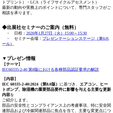
トプリント）・LCA（ライフサイクルアセスメント）
最新の動向や実務上のポイントについて、専門スタッフがご
相談を承ります。
◆出展社セミナーのご案内（無料）
・ 日程：
2026年1月27日（火）15:00～15:30
・ セミナー会場：
プレゼンテーションステージ（東6ホ
ール）
▼プレゼン情報
【
テーマ
】
IEC60335-2-40 第8版における各種部品認証要求の解説
【
内容
】
IEC 60335-2-40:2024（第8.0版）
に基づき、
エアコン、ヒー
トポンプ、除湿機の重要部品要件に影響を与える主要な更新
内容
を
ご紹介します。
部品の安全性とコンプライアンス上の考慮事項、特に安全関
連部品および冷媒関連部品に焦点を当て、主要な変更点につ