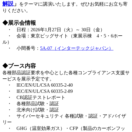
解説
」
をテーマに講演いたします。
ぜひお気軽にお立ち寄
りください。
◆展示会情報
・ 日程：2026年1月27日（火）～ 30日（金）
・ 会場：東京ビッグサイト（東展示棟 4・5・6ホー
ル）
・ 小間番号：
5A-07（インターテックジャパン）
◆ブース内容
各種部品認証要求を中心とした各種コンプライアンス支援サ
ービスを展示予定です。
・ IEC/EN/UL/CSA 60335-2-40
・ IEC/EN/UL/CSA 60335-2-89
・ CB認証テストレポート
・ 各種部品試験・認証
・ 北米向け試験・認証
・ サイバーセキュリティ 各種試験・認証・アドバイザ
リー
・ GHG（温室効果ガス）・CFP（製品のカーボンフッ