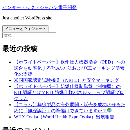
コ
インターテック・ジャパン電子開発
ン
Just another WordPress site
テ
ン
メニューとウィジェット
ツ
検
へ
索:
ス
最近の投稿
キ
ッ
【ホワイトペーパー】欧州圧力機器指令（PED）への
プ
適合を効率化する7つの方法およびCEマーキング簡素
化の支援
米国国家認定試験機関（NRTL）と安全マーキング
【ホワイトペーパー】防爆仕様制御盤（制御盤）の
ETL認証とは？ETL防爆仕様パネルショップ認証プロ
グラム
【コラム】無線製品の海外展開・販売を成功させるた
めに「無線認証」の準備はできていますか？
WHX Osaka（World Health Expo Osaka）出展報告