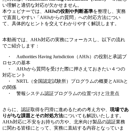
い理解と適切な対応が欠かせません。
本ウェビナーでは、
AHJsの役割や判断基準
を整理し、実務
で直面しやすい「AHJsからの質問」への対応方法につい
て、具体的なヒントを交えてわかりやすく解説します。
本動画では、AHJs対応の実務にフォーカスし、以下の流れ
でご紹介します：
・ Authorities Having Jurisdiction（AHJs）の役割と承認プ
ロセスの基本
・ AHJsから質問を受けた際に押さえておきたい４つの
対応ヒント
・ NRTL（全国認定試験所）プログラムの概要とAHJsと
の関係
・ 警報システム認証プログラムの位置づけと注意点
さらに、認証取得を円滑に進めるための考え方や、
現場であ
りがちな課題とその対処方法
についても解説いたします。
AHJs対応に不安をお持ちの方や、北米向け製品の認証業務
に関わる皆様にとって、実務に直結する内容となっていま