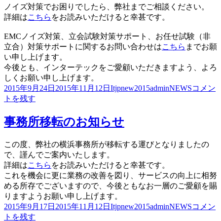
ノイズ対策でお困りでしたら、弊社までご相談ください。
詳細は
こちら
をお読みいただけると幸甚です。
EMCノイズ対策、立会試験対策サポート、お任せ試験（非
立合）対策サポートに関するお問い合わせは
こちら
までお願
い申し上げます。
今後とも、インターテックをご愛顧いただきますよう、よろ
しくお願い申し上げます。
EMC
投
作
カ
2015年9月24日
2015年11月12日
Itjpnew2015admin
NEWS
コメン
ノ
稿
成
テ
トを残す
イ
日:
者
ゴ
ズ
リ
事務所移転のお知らせ
対
ー
策
この度、弊社の横浜事務所が移転する運びとなりましたの
サ
で、謹んでご案内いたします。
ー
詳細は
こちら
をお読みいただけると幸甚です。
ビ
これを機会に更に業務の改善を図り、サービスの向上に相努
ス
める所存でございますので、今後ともなお一層のご愛顧を賜
の
りますようお願い申し上げます。
ご
投
作
カ
事
2015年9月17日
2015年11月12日
Itjpnew2015admin
NEWS
コメン
案
稿
成
テ
務
トを残す
内