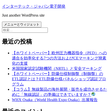
コ
インターテック・ジャパン電子開発
ン
Just another WordPress site
テ
ン
メニューとウィジェット
ツ
検
へ
索:
ス
最近の投稿
キ
ッ
【ホワイトペーパー】欧州圧力機器指令（PED）への
プ
適合を効率化する7つの方法およびCEマーキング簡素
化の支援
米国国家認定試験機関（NRTL）と安全マーキング
【ホワイトペーパー】防爆仕様制御盤（制御盤）の
ETL認証とは？ETL防爆仕様パネルショップ認証プロ
グラム
【コラム】無線製品の海外展開・販売を成功させるた
めに「無線認証」の準備はできていますか？
WHX Osaka（World Health Expo Osaka）出展報告