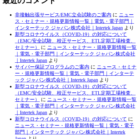
最近のコメント
非接触出張サービス/EMC立会試験のご案内
に
ニュー
ス・セミナー・規格更新情報一覧｜電気・電子部門｜
インターテック ジャパン株式会社｜Intertek Japan
より
新型コロナウイルス（COVID-19）の対応について
（EMC/安全試験、校正サービス、ETL定期工場検査、
セミナー）
に
ニュース・セミナー・規格更新情報一覧
｜電気・電子部門｜インターテック ジャパン株式会社
｜Intertek Japan
より
サイバー保証プログラムのご案内
に
ニュース・セミナ
ー・規格更新情報一覧｜電気・電子部門｜インターテ
ック ジャパン株式会社｜Intertek Japan
より
新型コロナウイルス（COVID-19）の対応について
（EMC/安全試験、校正サービス、ETL定期工場検査、
セミナー）
に
ニュース・セミナー・規格更新情報一覧
｜電気・電子部門｜インターテック ジャパン株式会社
｜Intertek Japan
より
新型コロナウイルス（COVID-19）の対応について
に
ニュース・セミナー・規格更新情報一覧｜電気・電子
部門｜インターテック ジャパン株式会社｜Intertek
Japan
より