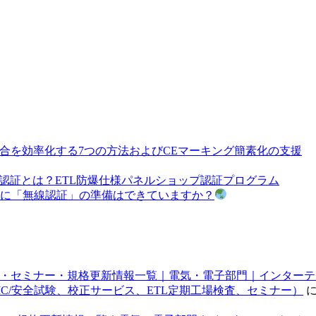
合を効率化する7つの方法およびCEマーキング簡素化の支援
認証とは？ETL防爆仕様パネルショップ認証プログラム
に「無線認証」の準備はできていますか？
・セミナー・規格更新情報一覧｜電気・電子部門｜インターテック ジャパ
EMC/安全試験、校正サービス、ETL定期工場検査、セミナー）