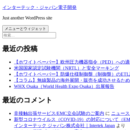
コ
インターテック・ジャパン電子開発
ン
Just another WordPress site
テ
ン
メニューとウィジェット
ツ
検
へ
索:
ス
最近の投稿
キ
ッ
【ホワイトペーパー】欧州圧力機器指令（PED）への適
プ
米国国家認定試験機関（NRTL）と安全マーキング
【ホワイトペーパー】防爆仕様制御盤（制御盤）のETL
【コラム】無線製品の海外展開・販売を成功させるため
WHX Osaka（World Health Expo Osaka）出展報告
最近のコメント
非接触出張サービス/EMC立会試験のご案内
に
ニュース
新型コロナウイルス（COVID-19）の対応について（
インターテック ジャパン株式会社｜Intertek Japan
より