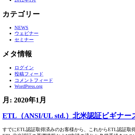
カテゴリー
NEWS
ウェビナー
セミナー
メタ情報
ログイン
投稿フィード
コメントフィード
WordPress.org
月:
2020年1月
ETL（ANSI/UL std.）北米認証ビギ
すでにETL認証取得済みのお客様から、これからETL認証