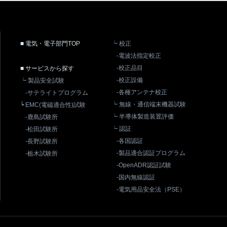
■ 電気・電子部門TOP
┕ 校正
-電波法指定較正
-校正品目
■ サービスから探す
-校正設備
┕ 製品安全試験
-各種アンテナ校正
-サテライトプログラム
┕ 無線・通信端末機器試験
┕ EMC(電磁適合性)試験
┕ 半導体製造装置評価
-鹿島試験所
┕ 認証
-松田試験所
-各国認証
-長野試験所
-製品適合認証プログラム
-栃木試験所
-OpenADR認証試験
-国内無線認証
-電気用品安全法（PSE）