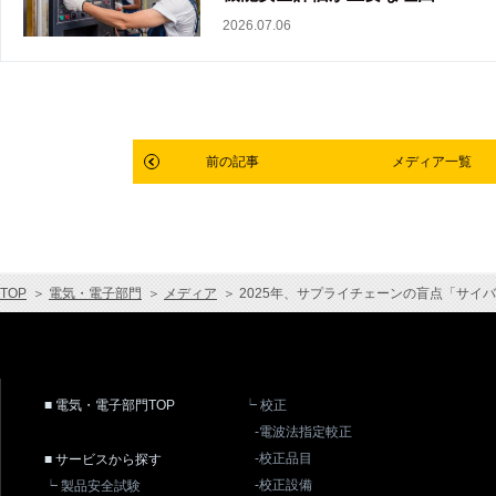
2026.07.06
前の記事
メディア一覧
TOP
＞
電気・電子部門
＞
メディア
＞
2025年、サプライチェーンの盲点「サイ
■ 電気・電子部門TOP
┕ 校正
-電波法指定較正
-校正品目
■ サービスから探す
-校正設備
┕ 製品安全試験