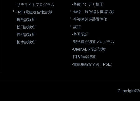
-各種アンテナ校正
-サテライトプログラム
┕ 無線・通信端末機器試験
┕ EMC(電磁適合性)試験
┕ 半導体製造装置評価
-鹿島試験所
┕ 認証
-松田試験所
-各国認証
-長野試験所
-製品適合認証プログラム
-栃木試験所
-OpenADR認証試験
-国内無線認証
-電気用品安全法（PSE）
Copyright©20