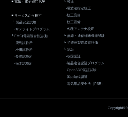
■ 電気・電子部門TOP
┕ 校正
-電波法指定較正
-校正品目
■ サービスから探す
-校正設備
┕ 製品安全試験
-各種アンテナ校正
-サテライトプログラム
┕ 無線・通信端末機器試験
┕ EMC(電磁適合性)試験
┕ 半導体製造装置評価
-鹿島試験所
┕ 認証
-松田試験所
-各国認証
-長野試験所
-製品適合認証プログラム
-栃木試験所
-OpenADR認証試験
-国内無線認証
-電気用品安全法（PSE）
Copyright©20