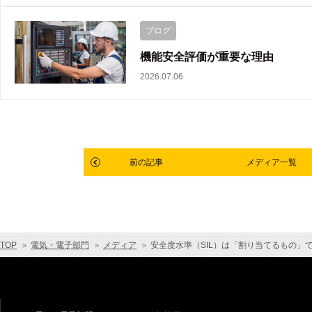
ブログ
機能安全評価が重要な理由
2026.07.06
前の記事
メディア一覧
TOP
＞
電気・電子部門
＞
メディア
＞
安全度水準（SIL）は「割り当てるもの」