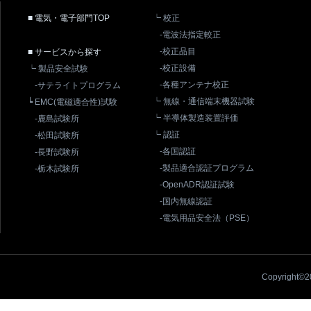
■ 電気・電子部門TOP
┕ 校正
-電波法指定較正
-校正品目
■ サービスから探す
-校正設備
┕ 製品安全試験
-各種アンテナ校正
-サテライトプログラム
┕ 無線・通信端末機器試験
┕ EMC(電磁適合性)試験
┕ 半導体製造装置評価
-鹿島試験所
┕ 認証
-松田試験所
-各国認証
-長野試験所
-製品適合認証プログラム
-栃木試験所
-OpenADR認証試験
-国内無線認証
-電気用品安全法（PSE）
Copyright©20