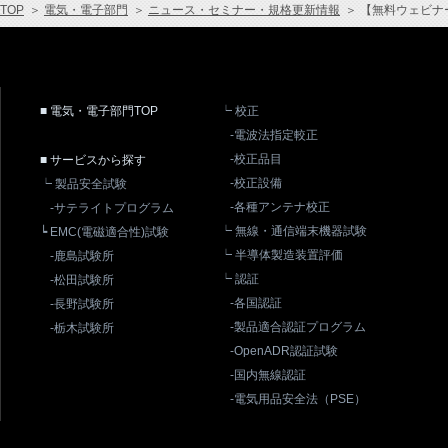
TOP
＞
電気・電子部門
＞
ニュース・セミナー・規格更新情報
＞
【無料ウェビナー
■ 電気・電子部門TOP
┕ 校正
-電波法指定較正
-校正品目
■ サービスから探す
-校正設備
┕ 製品安全試験
-各種アンテナ校正
-サテライトプログラム
┕ 無線・通信端末機器試験
┕ EMC(電磁適合性)試験
┕ 半導体製造装置評価
-鹿島試験所
┕ 認証
-松田試験所
-各国認証
-長野試験所
-製品適合認証プログラム
-栃木試験所
-OpenADR認証試験
-国内無線認証
-電気用品安全法（PSE）