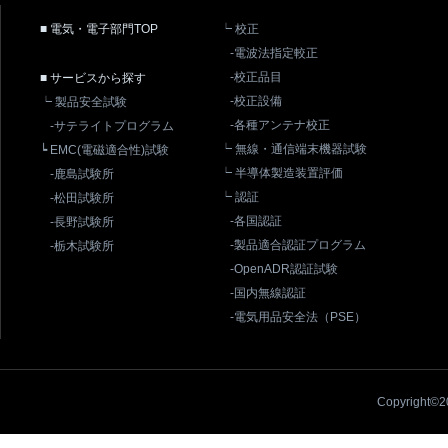
■ 電気・電子部門TOP
┕ 校正
-電波法指定較正
-校正品目
■ サービスから探す
-校正設備
┕ 製品安全試験
-各種アンテナ校正
-サテライトプログラム
┕ 無線・通信端末機器試験
┕ EMC(電磁適合性)試験
┕ 半導体製造装置評価
-鹿島試験所
┕ 認証
-松田試験所
-各国認証
-長野試験所
-製品適合認証プログラム
-栃木試験所
-OpenADR認証試験
-国内無線認証
-電気用品安全法（PSE）
Copyright©20