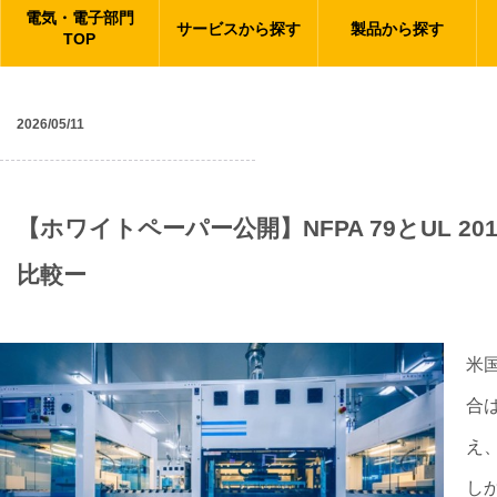
電気・電子部門
サービスから探す
製品から探す
TOP
2026/05/11
ニュース
【ホワイトペーパー公開】NFPA 79とUL 
比較ー
米
合
え
し