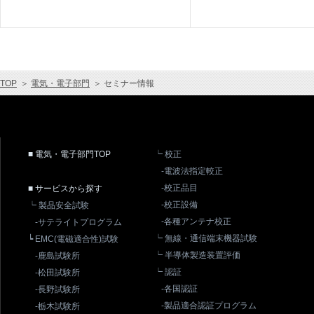
TOP
＞
電気・電子部門
＞
セミナー情報
■ 電気・電子部門TOP
┕ 校正
-電波法指定較正
-校正品目
■ サービスから探す
-校正設備
┕ 製品安全試験
-各種アンテナ校正
-サテライトプログラム
┕ 無線・通信端末機器試験
┕ EMC(電磁適合性)試験
┕ 半導体製造装置評価
-鹿島試験所
┕ 認証
-松田試験所
-各国認証
-長野試験所
-製品適合認証プログラム
-栃木試験所