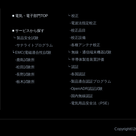
■ 電気・電子部門TOP
┕ 校正
-電波法指定較正
-校正品目
■ サービスから探す
-校正設備
┕ 製品安全試験
-各種アンテナ校正
-サテライトプログラム
┕ 無線・通信端末機器試験
┕ EMC(電磁適合性)試験
┕ 半導体製造装置評価
-鹿島試験所
┕ 認証
-松田試験所
-各国認証
-長野試験所
-製品適合認証プログラム
-栃木試験所
-OpenADR認証試験
-国内無線認証
-電気用品安全法（PSE）
Copyright©20