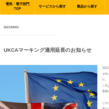
電気・電子部門
サービスから探す
製品から探す
TOP
2021/09/03
ニュース
UKCAマーキング適用延長のお知らせ
20
それ
た。
これ
意味
しか
基づ