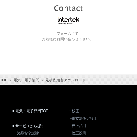
フォームにて
お気軽にお問い合わせ下さい。
TOP
＞
電気・電子部門
＞
見積依頼書ダウンロード
■ 電気・電子部門TOP
┕ 校正
-電波法指定較正
-校正品目
■ サービスから探す
-校正設備
┕ 製品安全試験