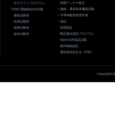
-各種アンテナ校正
-サテライトプログラム
┕ 無線・通信端末機器試験
┕ EMC(電磁適合性)試験
┕ 半導体製造装置評価
-鹿島試験所
┕ 認証
-松田試験所
-各国認証
-長野試験所
-製品適合認証プログラム
-栃木試験所
-OpenADR認証試験
-国内無線認証
-電気用品安全法（PSE）
Copyright©20