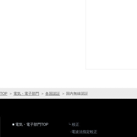
TOP
＞
電気・電子部門
＞
各国認証
＞
国内無線認証
■ 電気・電子部門TOP
┕ 校正
-電波法指定較正