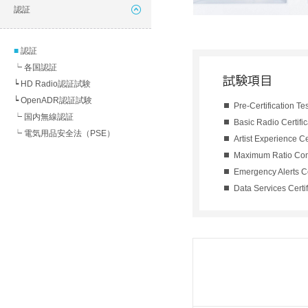
認証
認証
┕ 各国認証
┕ HD Radio認証試験
┕ OpenADR認証試験
Pre-Certification Tes
┕ 国内無線認証
Basic Radio Certific
┕ 電気用品安全法（PSE）
Artist Experience Cer
Maximum Ratio Comb
Emergency Alerts Cer
Data Services Certif