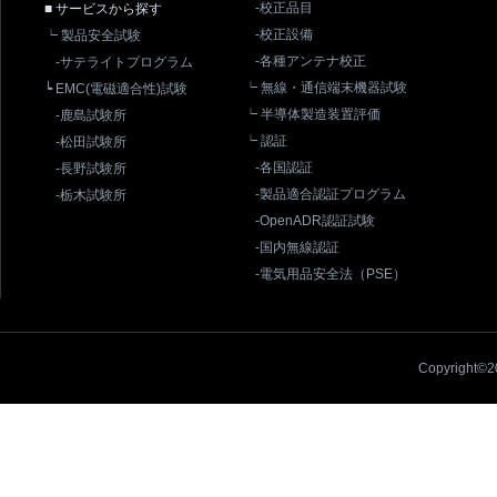
-校正品目
■ サービスから探す
-校正設備
┕ 製品安全試験
-各種アンテナ校正
-サテライトプログラム
┕ 無線・通信端末機器試験
┕ EMC(電磁適合性)試験
┕ 半導体製造装置評価
-鹿島試験所
┕ 認証
-松田試験所
-各国認証
-長野試験所
-製品適合認証プログラム
-栃木試験所
-OpenADR認証試験
-国内無線認証
-電気用品安全法（PSE）
Copyright©20