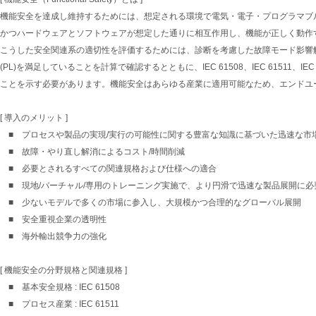
機能安全を達成し維持するためには、想定される環境で電気・電子・プログラマブ
かつハードウェアとソフトウェアが想定した通りに相互作用し、機能が正しく動作
こうした安全関連系の適切性を評価するためには、診断を考慮した故障モード影響解析 
(PL)を満足していることを計算で確認するとともに、IEC 61508、IEC 61511、IE
ことを示す必要があります。機能安全はあらゆる産業に適用可能なため、エンドユ
[ 導入のメリット ]
■ プロセスや製品の実現/実行の可能性に関する豊富な知識に基づいた迅速な市
■ 故障・やり直し解消によるコスト/時間削減
■ 必要とされるすべての関連規格および仕様への適合
■ 現地/バーチャル/専用のトレーニング実施で、より円滑で迅速な製品展開に
■ 少ないモデルで多くの市場に参入し、大規模かつ合理的なグローバル展開
■ 安全重視企業の透明性
■ 海外輸出競争力の強化
[ 機能安全の分野規格と関連規格 ]
■ 基本安全規格 : IEC 61508
■ プロセス産業 : IEC 61511