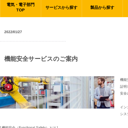
電気・電子部門
サービスから探す
製品から探す
TOP
2022/01/27
ニュース
機能安全サービスのご案内
機能
証明
安全
イン
シス
[ 機能安全（Functional Safety）とは ]