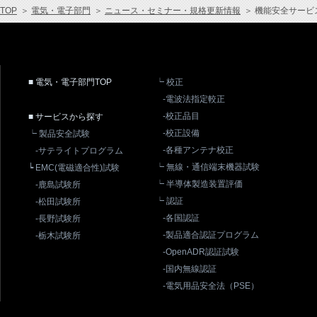
TOP
＞
電気・電子部門
＞
ニュース・セミナー・規格更新情報
＞
機能安全サービ
■ 電気・電子部門TOP
┕ 校正
-電波法指定較正
-校正品目
■ サービスから探す
-校正設備
┕ 製品安全試験
-各種アンテナ校正
-サテライトプログラム
┕ 無線・通信端末機器試験
┕ EMC(電磁適合性)試験
┕ 半導体製造装置評価
-鹿島試験所
┕ 認証
-松田試験所
-各国認証
-長野試験所
-製品適合認証プログラム
-栃木試験所
-OpenADR認証試験
-国内無線認証
-電気用品安全法（PSE）