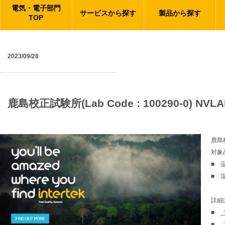
電気・電子部門
サービスから探す
製品から探す
TOP
2023/09/28
ニュース
鹿島校正試験所(Lab Code : 100290-0)
鹿島
対象
■ 
■ 
詳細
■
「
■