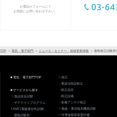
お電話かフォームにて
お気軽にお問い合わせ下さい。
TOP
＞
電気・電子部門
＞
ニュース・セミナー・規格更新情報
＞
鹿島校正試験所(La
■ 電気・電子部門TOP
┕ 校正
-電波法指定較正
-校正品目
■ サービスから探す
-校正設備
┕ 製品安全試験
-各種アンテナ校正
-サテライトプログラム
┕ 無線・通信端末機器試験
┕ EMC(電磁適合性)試験
┕ 半導体製造装置評価
-鹿島試験所