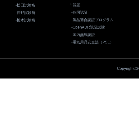
┕ 認証
-松田試験所
-各国認証
-長野試験所
-製品適合認証プログラム
-栃木試験所
-OpenADR認証試験
-国内無線認証
-電気用品安全法（PSE）
Copyright©20