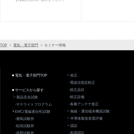
TOP
＞
電気・電子部門
＞
セミナー情報
■ 電気・電子部門TOP
┕ 校正
-電波法指定較正
-校正品目
■ サービスから探す
-校正設備
┕ 製品安全試験
-各種アンテナ校正
-サテライトプログラム
┕ 無線・通信端末機器試験
┕ EMC(電磁適合性)試験
┕ 半導体製造装置評価
-鹿島試験所
┕ 認証
-松田試験所
-各国認証
-長野試験所