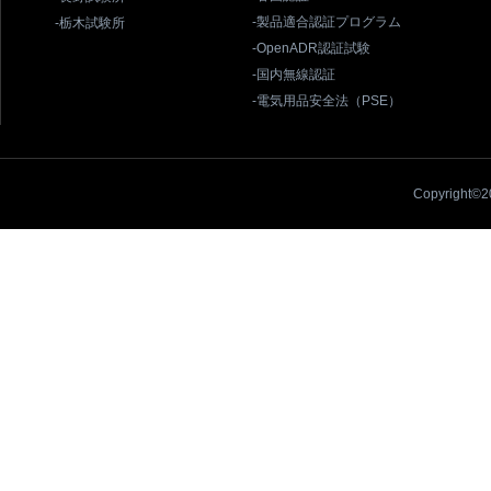
-製品適合認証プログラム
-栃木試験所
-OpenADR認証試験
-国内無線認証
-電気用品安全法（PSE）
Copyright©20