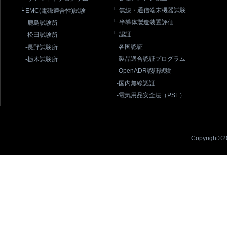
┕ 無線・通信端末機器試験
┕ EMC(電磁適合性)試験
┕ 半導体製造装置評価
-鹿島試験所
┕ 認証
-松田試験所
-各国認証
-長野試験所
-製品適合認証プログラム
-栃木試験所
-OpenADR認証試験
-国内無線認証
-電気用品安全法（PSE）
Copyright©20