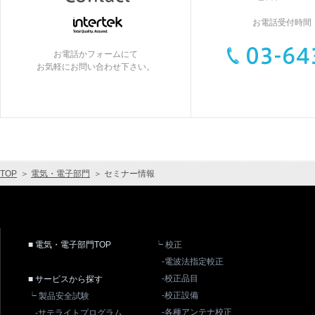
お電話受付時間：9
お電話かフォームにて
お気軽にお問い合わせ下さい。
TOP
＞
電気・電子部門
＞
セミナー情報
■ 電気・電子部門TOP
┕ 校正
-電波法指定較正
-校正品目
■ サービスから探す
-校正設備
┕ 製品安全試験
-各種アンテナ校正
-サテライトプログラム