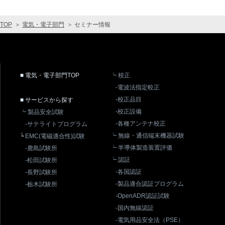
TOP
＞
電気・電子部門
＞
セミナー情報
■ 電気・電子部門TOP
┕ 校正
-電波法指定較正
-校正品目
■ サービスから探す
-校正設備
┕ 製品安全試験
-各種アンテナ校正
-サテライトプログラム
┕ 無線・通信端末機器試験
┕ EMC(電磁適合性)試験
┕ 半導体製造装置評価
-鹿島試験所
┕ 認証
-松田試験所
-各国認証
-長野試験所
-製品適合認証プログラム
-栃木試験所
-OpenADR認証試験
-国内無線認証
-電気用品安全法（PSE）