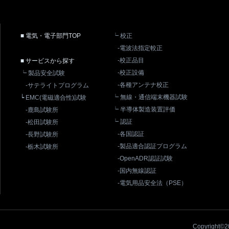
■ 電気・電子部門TOP
┕ 校正
-電波法指定較正
-校正品目
■ サービスから探す
-校正設備
┕ 製品安全試験
-各種アンテナ校正
-サテライトプログラム
┕ 無線・通信端末機器試験
┕ EMC(電磁適合性)試験
┕ 半導体製造装置評価
-鹿島試験所
┕ 認証
-松田試験所
-各国認証
-長野試験所
-製品適合認証プログラム
-栃木試験所
-OpenADR認証試験
-国内無線認証
-電気用品安全法（PSE）
Copyright©20