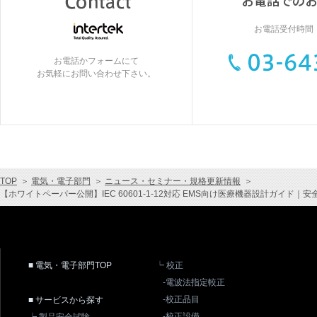
お電話受付時間：9
お電話かフォームにて
お気軽にお問い合わせ下さい。
TOP
＞
電気・電子部門
＞
ニュース・セミナー・規格更新情報
＞
【ホワイトペーパー公開】IEC 60601-1-12対応 EMS向け医療機器設計ガイド
■ 電気・電子部門TOP
┕ 校正
-電波法指定較正
-校正品目
■ サービスから探す
-校正設備