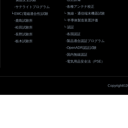
┕ 製品安全試験
-各種アンテナ校正
-サテライトプログラム
┕ 無線・通信端末機器試験
┕ EMC(電磁適合性)試験
┕ 半導体製造装置評価
-鹿島試験所
┕ 認証
-松田試験所
-各国認証
-長野試験所
-製品適合認証プログラム
-栃木試験所
-OpenADR認証試験
-国内無線認証
-電気用品安全法（PSE）
Copyright©20