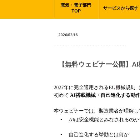
電気・電子部門
サービスから探す
TOP
2026/03/16
ニュース
【無料ウェビナー公開】AI
2027年に完全適用されるEU機械規則（Machi
初めて
AI搭載機械・自己進化する動作（Self-
本ウェビナーでは、製造業者が理解し
・
AIは安全機能とみなされるのか
・
自己進化する挙動とは何か