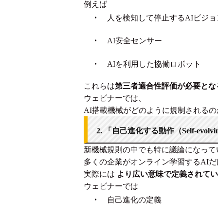
例えば
・
人を検知して停止するAIビジョ
・
AI安全センサー
・
AIを利用した協働ロボット
これらは
第三者適合性評価が必要とな
ウェビナーでは、
AI搭載機械がどのように規制される
2. 「自己進化する動作（Self-evolvin
新機械規則の中でも
特に議論になって
多くの企業が
オンライン学習するAI
実際には
より広い意味で定義されてい
ウェビナーでは
・
自己進化の定義