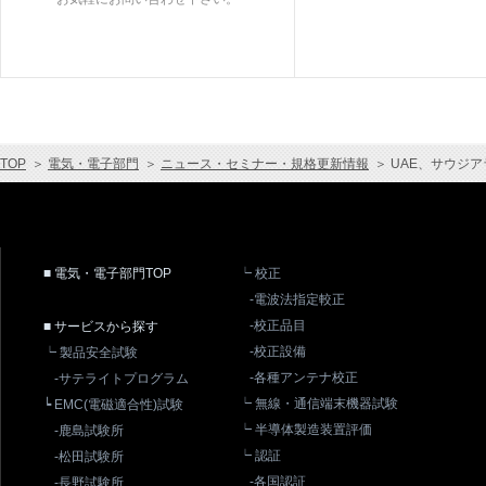
TOP
＞
電気・電子部門
＞
ニュース・セミナー・規格更新情報
＞
UAE、サウジア
■ 電気・電子部門TOP
┕ 校正
-電波法指定較正
-校正品目
■ サービスから探す
-校正設備
┕ 製品安全試験
-各種アンテナ校正
-サテライトプログラム
┕ 無線・通信端末機器試験
┕ EMC(電磁適合性)試験
┕ 半導体製造装置評価
-鹿島試験所
┕ 認証
-松田試験所
-各国認証
-長野試験所