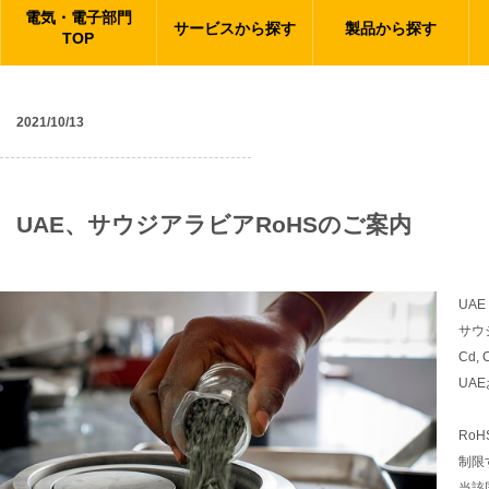
電気・電子部門
サービスから探す
製品から探す
TOP
2021/10/13
規格更新情報
UAE、サウジアラビアRoHSのご案内
UA
サウ
Cd,
UA
RoH
制限
当該