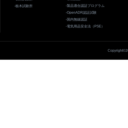
-製品適合認証プログラム
-栃木試験所
-OpenADR認証試験
-国内無線認証
-電気用品安全法（PSE）
Copyright©20