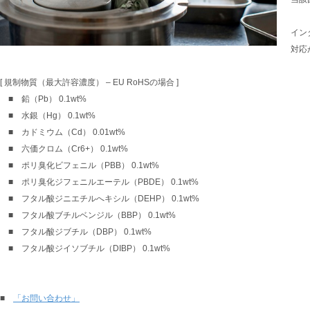
イン
対応
[ 規制物質（最大許容濃度） – EU RoHSの場合 ]
■ 鉛（Pb） 0.1wt%
■ 水銀（Hg） 0.1wt%
■ カドミウム（Cd） 0.01wt%
■ 六価クロム（Cr6+） 0.1wt%
■ ポリ臭化ビフェニル（PBB） 0.1wt%
■ ポリ臭化ジフェニルエーテル（PBDE） 0.1wt%
■ フタル酸ジニエチルへキシル（DEHP） 0.1wt%
■ フタル酸ブチルベンジル（BBP） 0.1wt%
■ フタル酸ジブチル（DBP） 0.1wt%
■ フタル酸ジイソブチル（DIBP） 0.1wt%
■
「お問い合わせ」