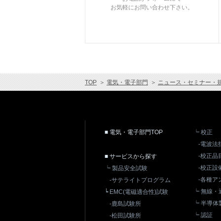
お気軽にお問い合わせ下さい。
TOP
＞
電気・電子部門
＞
ニュース・セミナー・
■ 電気・電子部門TOP
┕ 校正
-電波法
-校正品
■ サービスから探す
-校正設
┕ 製品安全試験
-各種ア
-サテライトプログラム
┕ 無線
┕ EMC(電磁適合性)試験
┕ 半導体
-鹿島試験所
┕ 認証
-松田試験所