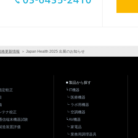
規格更新情報
＞
Japan Health 2025 出展のお知らせ
■ 製品から探す
指定較正
┕ IT機器
目
┕ 医療機器
備
┕ ラボ用機器
ンテナ校正
┕ 空調機器
・通信端末機器試験
┕ AV機器
製造装置評価
┕ 家電品
┕ 業務用調理器具