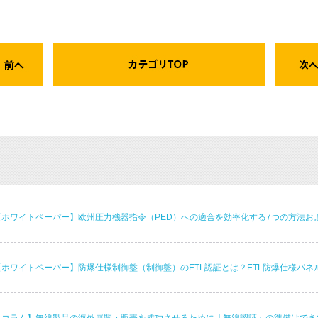
【ホワイトペーパー】欧州圧力機器指令（PED）への適合を効率化する7つの方法お
【ホワイトペーパー】防爆仕様制御盤（制御盤）のETL認証とは？ETL防爆仕様パ