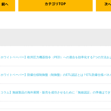
【ホワイトペーパー】欧州圧力機器指令（PED）への適合を効率化する7つの方法お
【ホワイトペーパー】防爆仕様制御盤（制御盤）のETL認証とは？ETL防爆仕様パ
【コラム】無線製品の海外展開・販売を成功させるために「無線認証」の準備はできて