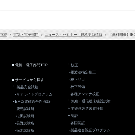
TOP
＞
電気・電子部門
＞
ニュース・セミナー・規格更新情報
＞
【無料開催】IE
■ 電気・電子部門TOP
┕ 校正
-電波法指定較正
-校正品目
■ サービスから探す
-校正設備
┕ 製品安全試験
-各種アンテナ校正
-サテライトプログラム
┕ 無線・通信端末機器試験
┕ EMC(電磁適合性)試験
┕ 半導体製造装置評価
-鹿島試験所
┕ 認証
-松田試験所
-各国認証
-長野試験所
-製品適合認証プログラム
-栃木試験所