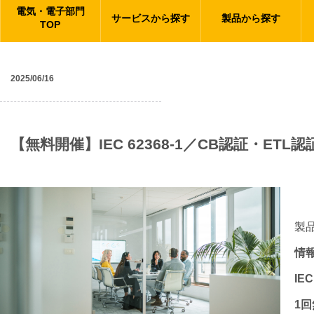
電気・電子部門
サービスから探す
製品から探す
TOP
2025/06/16
ニュース
【無料開催】IEC 62368-1／CB認証・E
製
情
IEC
1