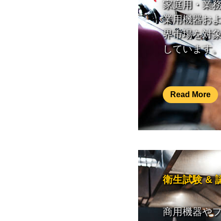
家庭用・業
業用機器お
界市場を対
しています
Read More
衛生試験 & 
商用機器や