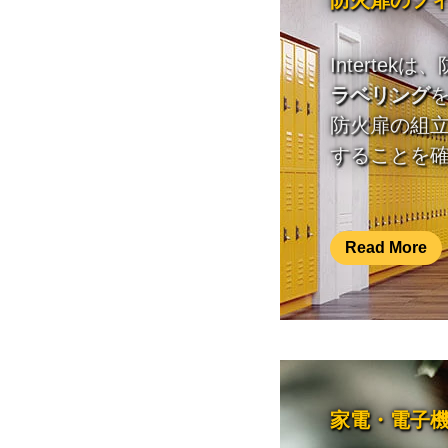
防火扉のフ
Intertek
ラベリング
防火扉の組
することを
Read More
家電・電子