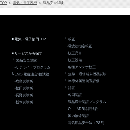
TOP
＞
電気・電子部門
＞
製品安全試験
■ 電気・電子部門TOP
┕ 校正
-電波法指定較正
-校正品目
■ サービスから探す
-校正設備
┕ 製品安全試験
-各種アンテナ校正
-サテライトプログラム
┕ 無線・通信端末機器試験
┕ EMC(電磁適合性)試験
┕ 半導体製造装置評価
-鹿島試験所
┕ 認証
-松田試験所
-各国認証
-長野試験所
-製品適合認証プログラム
-栃木試験所
-OpenADR認証試験
-国内無線認証
-電気用品安全法（PSE）