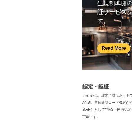
生規制準拠
証サービス
す。
Read More
認定・認証
Intertekは、北米全域に
ANSI、各種建築コード機関から
Body）として**IAS（国
可能です。