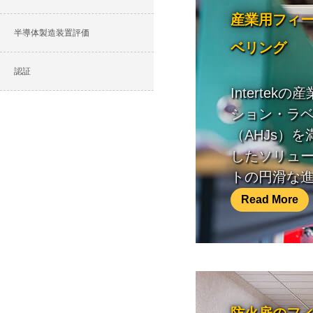
産業用フィ
半導体製造装置評価
ベリング
認証
Interte
ション・ラ
（AHJs）
したソリュ
トの円滑な
Read More