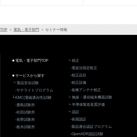
TOP
＞
電気・電子部門
＞
セミナー情報
■ 電気・電子部門TOP
┕ 校正
-電波法指定較正
-校正品目
■ サービスから探す
-校正設備
┕ 製品安全試験
-各種アンテナ校正
-サテライトプログラム
┕ 無線・通信端末機器試験
┕ EMC(電磁適合性)試験
┕ 半導体製造装置評価
-鹿島試験所
┕ 認証
-松田試験所
-各国認証
-長野試験所
-製品適合認証プログラム
-栃木試験所
-OpenADR認証試験