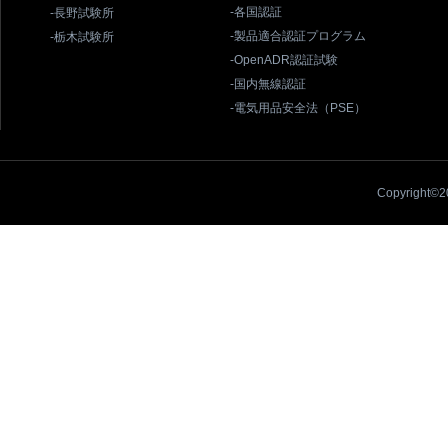
-各国認証
-長野試験所
-製品適合認証プログラム
-栃木試験所
-OpenADR認証試験
-国内無線認証
-電気用品安全法（PSE）
Copyright©20