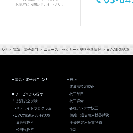
お気軽にお問い合わせ下さい。
TOP
＞
電気・電子部門
＞
ニュース・セミナー・規格更新情報
＞
EMC出張試験
■ 電気・電子部門TOP
┕ 校正
-電波法指定較正
-校正品目
■ サービスから探す
-校正設備
┕ 製品安全試験
-各種アンテナ校正
-サテライトプログラム
┕ 無線・通信端末機器試験
┕ EMC(電磁適合性)試験
┕ 半導体製造装置評価
-鹿島試験所
┕ 認証
-松田試験所