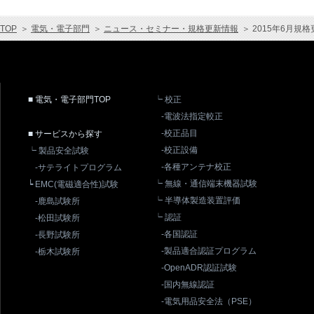
TOP
＞
電気・電子部門
＞
ニュース・セミナー・規格更新情報
＞
2015年6月規
■ 電気・電子部門TOP
┕ 校正
-電波法指定較正
-校正品目
■ サービスから探す
-校正設備
┕ 製品安全試験
-各種アンテナ校正
-サテライトプログラム
┕ 無線・通信端末機器試験
┕ EMC(電磁適合性)試験
┕ 半導体製造装置評価
-鹿島試験所
┕ 認証
-松田試験所
-各国認証
-長野試験所
-製品適合認証プログラム
-栃木試験所
-OpenADR認証試験
-国内無線認証
-電気用品安全法（PSE）