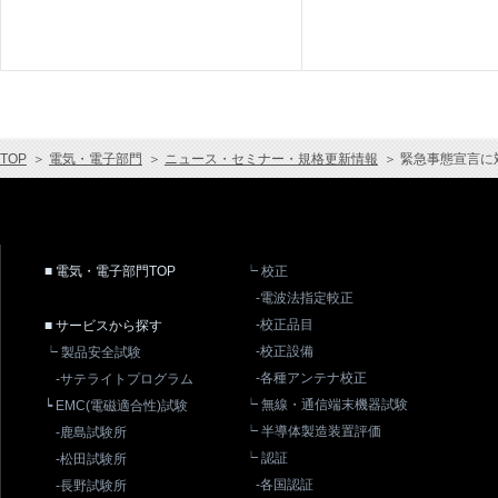
TOP
＞
電気・電子部門
＞
ニュース・セミナー・規格更新情報
＞
緊急事態宣言に
■ 電気・電子部門TOP
┕ 校正
-電波法指定較正
-校正品目
■ サービスから探す
-校正設備
┕ 製品安全試験
-各種アンテナ校正
-サテライトプログラム
┕ 無線・通信端末機器試験
┕ EMC(電磁適合性)試験
┕ 半導体製造装置評価
-鹿島試験所
┕ 認証
-松田試験所
-各国認証
-長野試験所