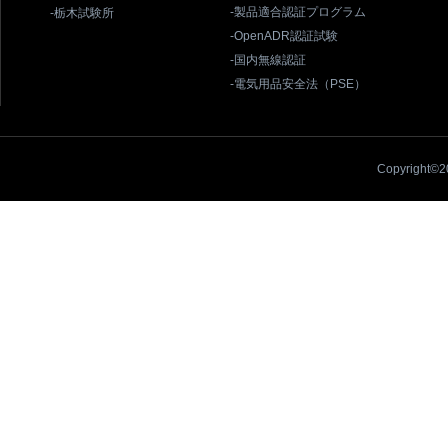
-製品適合認証プログラム
-栃木試験所
-OpenADR認証試験
-国内無線認証
-電気用品安全法（PSE）
Copyright©20